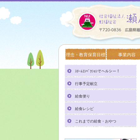
理念・教育保育目標
事業内容
ｽﾁｰﾑｺﾝﾍﾞｸｼｮﾝでヘルシー！
行事予定献立
給食便り
給食レシピ
これまでの給食・おやつ