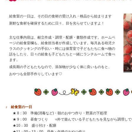
給食室の一日は、その日の食材の受け入れ・検品から始まります
新鮮な食材を確保するために日々、目を光らせていますよ！
主な仕事内容は、献立作成・調理・配膳・書類作成です。ホームペ
ージの給食室欄も、給食担当者が作成しています。毎月ある幼児ク
ラスのクッキングの手伝い・時には保育室で子どもたちに食べ物の
話をしたり、日々の給食も子どもたちと一緒にランチルームで食べ
ます。
成長期の子どもたちなので、添加物が少なく体に良いものをと、
あ
おやつも全部手作りしています♡
♪ 給食室の一日
★ 8：30 準備(消毒など)・朝のおやつ作り・野菜の下処理
★ 9：00 昼食づくり ○外で遊んでいる子どもたちを見ながら調理して
★10：30 盛り付け・配膳
★11：00～13：00 昼食・午後のおやつ作り